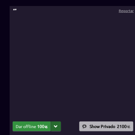
“
”
Reportar
Dar offline
100
Show Privado
2100