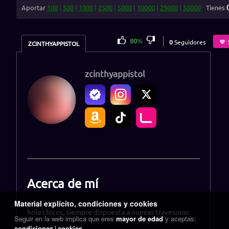
Aportar
100
|
500
|
1000
|
2500
|
5000
|
10000
|
25000
|
50000
Tienes
80
%
0
Seguidores
ZCINTHYAPPISTOL
zcinthyappistol
Acerca de mí
Material explícito, condiciones y cookies
hola chicos, siempre dispuesta a nuevas travesuras
Seguir en la web implica que eres
mayor de edad
y aceptas:
condiciones
cookies