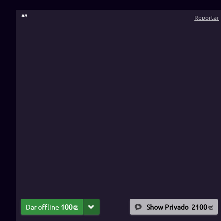
“
”
Reportar
Dar offline
100
Show Privado
2100