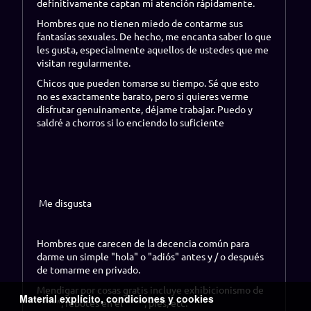
definitivamente captan mi atención rápidamente.
Hombres que no tienen miedo de contarme sus
fantasías sexuales. De hecho, me encanta saber lo que
les gusta, especialmente aquellos de ustedes que me
visitan regularmente.
Chicos que pueden tomarse su tiempo. Sé que esto
no es exactamente barato, pero si quieres verme
disfrutar genuinamente, déjame trabajar. Puedo y
saldré a chorros si lo enciendo lo suficiente
Me disgusta
Hombres que carecen de la decencia común para
darme un simple "hola" o "adiós" antes y / o después
de tomarme en privado.
Mendigar por cosas gratis incluye exhibicionismo de
Material explícito, condiciones y cookies
*****, rebotes en el ****, pies, etc.