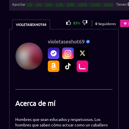
Aportar
100
|
500
|
1000
|
2500
|
5000
|
10000
|
25000
|
50000
Tienes
83
%
0
Seguidores
VIOLETASEXHOT69
violetasexhot69
Acerca de mí
Hombres que sean educados y respetuosos. Los
hombres que saben cómo actuar como un caballero