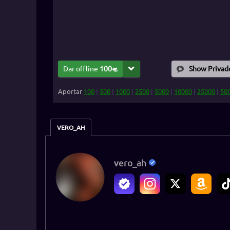
Dar offline
100
Show Privad
Aportar
100
|
500
|
1000
|
2500
|
5000
|
10000
|
25000
|
50
VERO_AH
vero_ah