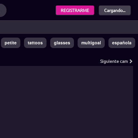
REGISTRARME
Cargando...
petite
tattoos
glasses
multigoal
española
Siguiente
cam