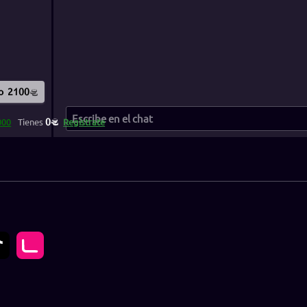
o
2100
0
000
Tienes
Regístrate