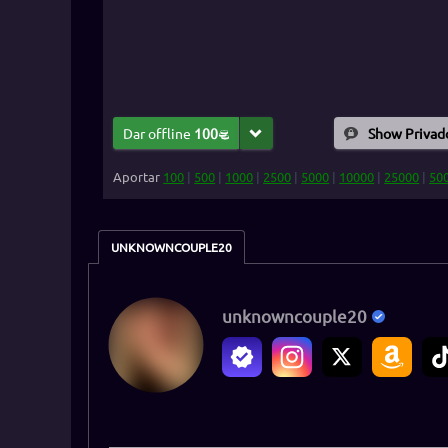
Dar offline
100
Show Privad
Aportar
100
|
500
|
1000
|
2500
|
5000
|
10000
|
25000
|
50
UNKNOWNCOUPLE20
unknowncouple20