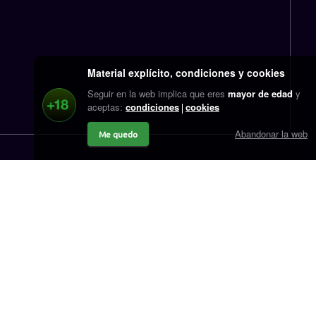
Material explícito, condiciones y cookies
Seguir en la web implica que eres
mayor de edad
y
aceptas:
condiciones
cookies
Abandonar la web
Me quedo
Contacto