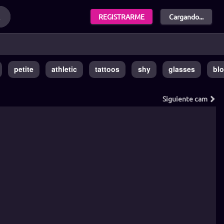
REGISTRARME
Cargando...
petite
athletic
tattoos
shy
glasses
bl
Siguiente
cam