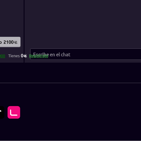
o
2100
0
000
Tienes
Regístrate