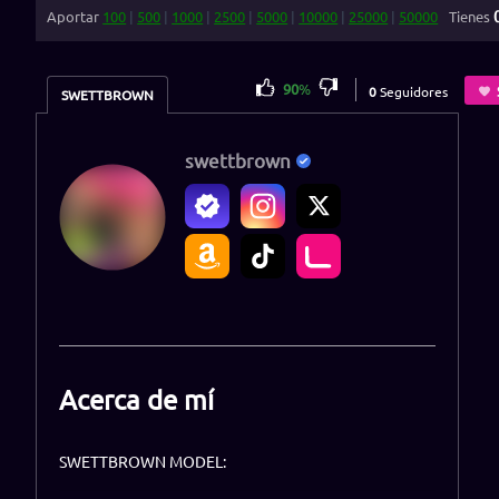
Aportar
100
|
500
|
1000
|
2500
|
5000
|
10000
|
25000
|
50000
Tienes
90
%
0
Seguidores
SWETTBROWN
swettbrown
Acerca de mí
SWETTBROWN MODEL: