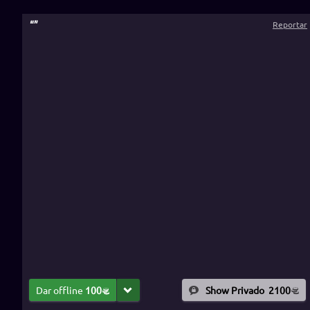
“
”
Reportar
Dar offline
100
Show Privado
2100