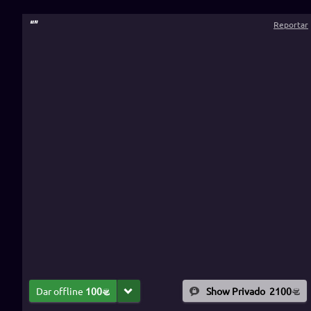
“
”
Reportar
Dar offline
100
Show Privado
2100