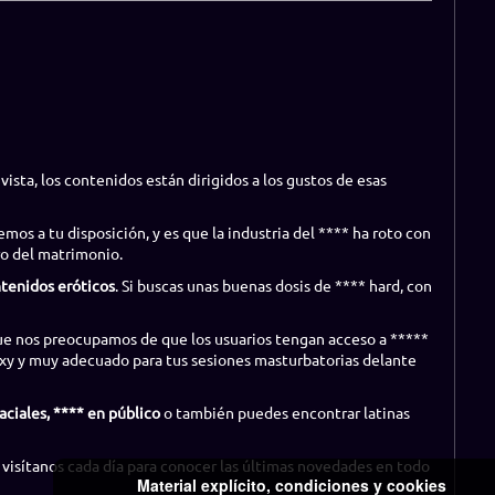
vista, los contenidos están dirigidos a los gustos de esas
mos a tu disposición, y es que la industria del **** ha roto con
ro del matrimonio.
ntenidos eróticos
. Si buscas unas buenas dosis de **** hard, con
que nos preocupamos de que los usuarios tengan acceso a *****
xy y muy adecuado para tus sesiones masturbatorias delante
aciales, **** en público
o también puedes encontrar latinas
 visítanos cada día para conocer las últimas novedades en todo
Material explícito, condiciones y cookies