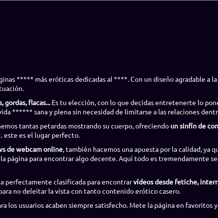
áginas ***** más eróticas dedicadas al ****. Con un diseño agradable a la 
tuación.
 gordas, flacas...
Es tu elección, con lo que decidas entretenerte lo pone
vida ****** sana y plena sin necesidad de limitarse a las relaciones dent
tenemos tantas petardas mostrando su cuerpo, ofreciendo
un sinfín de co
. este es el lugar perfecto.
ws de webcam online
, también hacemos una apuesta por la calidad, ya 
 la página para encontrar algo decente. Aquí todo es tremendamente se
ca perfectamente clasificada para encontrar
vídeos desde fetiche, interr
ra no deleitar la vista con tanto contenido erótico casero.
a los usuarios acaben siempre satisfecho. Mete la página en favoritos y