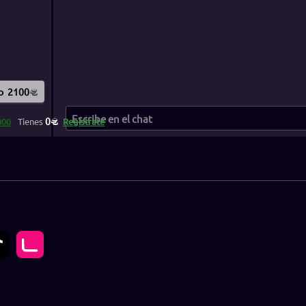
o
2100
0
000
Tienes
Regístrate