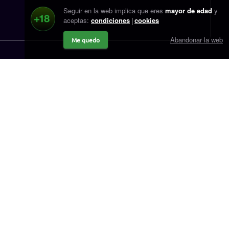
Seguir en la web implica que eres
mayor de edad
y
aceptas:
condiciones
cookies
Abandonar la web
Me quedo
r.cash
Contacto