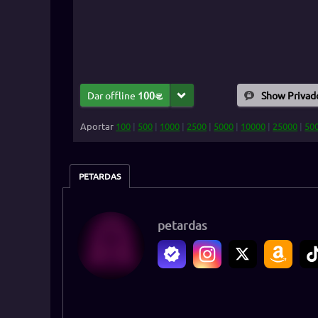
Dar offline
100
Show Privad
Aportar
100
|
500
|
1000
|
2500
|
5000
|
10000
|
25000
|
50
PETARDAS
petardas