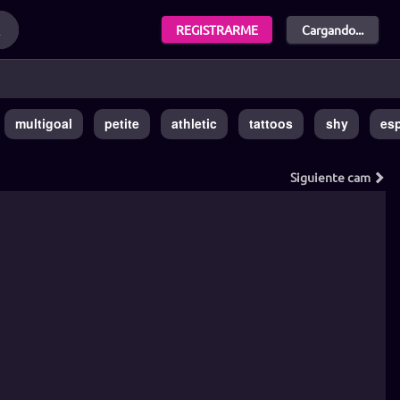
REGISTRARME
Cargando...
multigoal
petite
athletic
tattoos
shy
es
Siguiente
cam