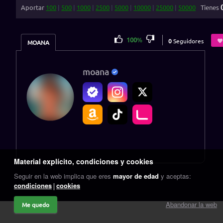
Aportar
100
|
500
|
1000
|
2500
|
5000
|
10000
|
25000
|
50000
Tienes
100
%
0
Seguidores
MOANA
moana
Material explícito, condiciones y cookies
Seguir en la web implica que eres
mayor de edad
y aceptas:
condiciones
cookies
Abandonar la web
Me quedo