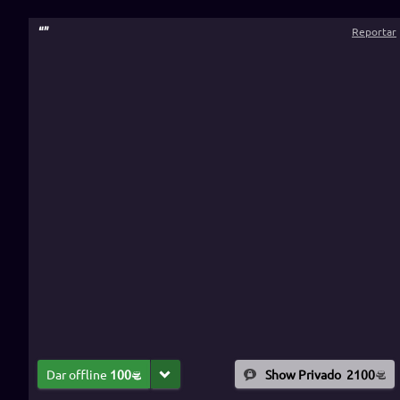
“
”
Reportar
Dar offline
100
Show Privado
2100