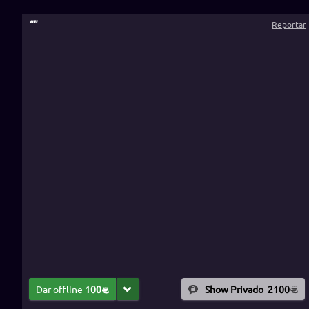
“
”
Reportar
Dar offline
100
Show Privado
2100