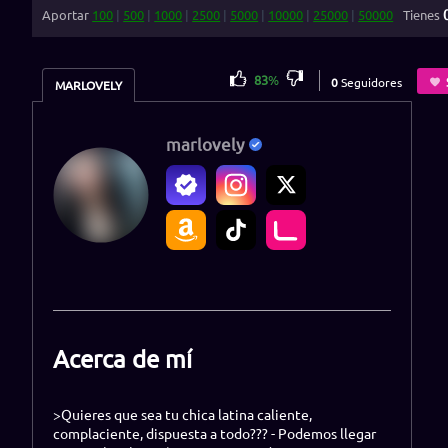
Aportar
100
|
500
|
1000
|
2500
|
5000
|
10000
|
25000
|
50000
Tienes
83
%
0
Seguidores
MARLOVELY
marlovely
Acerca de mí
>Quieres que sea tu chica latina caliente,
complaciente, dispuesta a todo??? - Podemos llegar