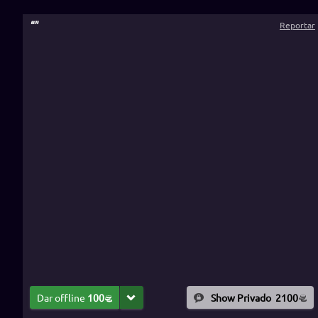
“
”
Reportar
Dar offline
100
Show Privado
2100