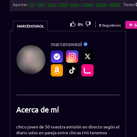
Aportar
100
|
500
|
1000
|
2500
|
5000
|
10000
|
25000
|
50000
Tienes
0
%
S
0
Seguidores
MARCENOVAOL
marcenovaol
Acerca de mí
chico joven de 50 nuestra emisión en directo según el
diario solos en pareja entre chicas trió tenemos