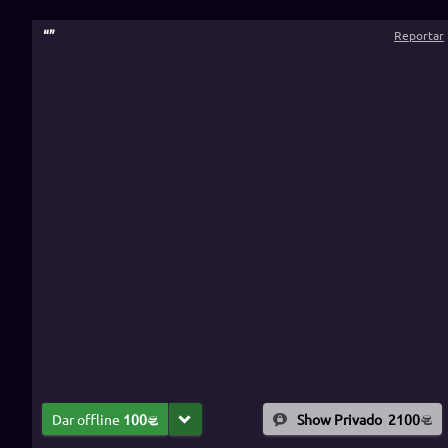
“
”
Reportar
Dar offline
100
Show Privado
2100