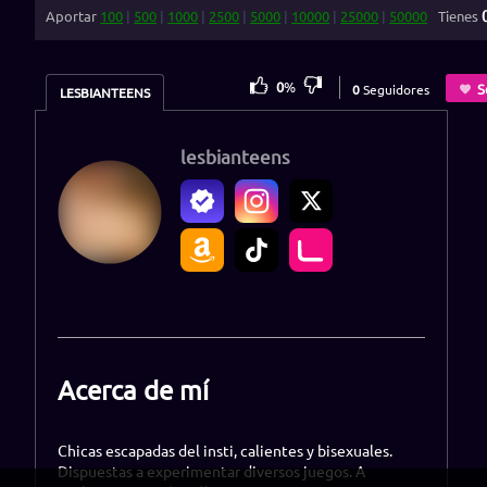
Aportar
100
|
500
|
1000
|
2500
|
5000
|
10000
|
25000
|
50000
Tienes
0
%
S
0
Seguidores
LESBIANTEENS
lesbianteens
Acerca de mí
Chicas escapadas del insti, calientes y bisexuales.
Dispuestas a experimentar diversos juegos. A