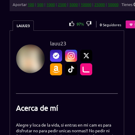
Aportar
100
|
500
|
1000
|
2500
|
5000
|
10000
|
25000
|
50000
Tienes
97
%
0
Seguidores
LAUU23
lauu23
Acerca de mí
Alegre y loca de la vida, si entras en mi cam es para
disfrutar no para pedir unicas normas!! No pedir ni