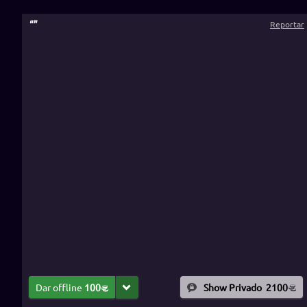
“
”
Reportar
Dar offline
100
Show Privado
2100