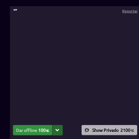
“
”
Reportar
Dar offline
100
Show Privado
2100