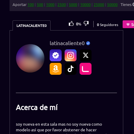
Aportar
100
|
500
|
1000
|
2500
|
5000
|
10000
|
25000
|
50000
Tienes
0
%
S
0
Seguidores
LATINACALIENTE0
latinacaliente0
Acerca de mí
soy nueva en esta sala mas no soy nueva como
modelo asi que por favor abstener de hacer