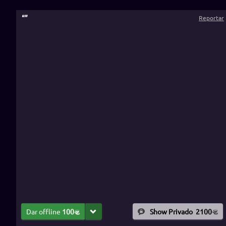
“
”
Reportar
Dar offline
100
Show Privado
2100