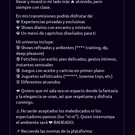
llevar y muestro mi lado más 🔥 atrevido, pero
siempre con clase.
En mis transmisiones podrás disfrutar de:
💎 Experiencias privadas y exclusivas
💎 Shows diarios con encanto y misterio
💎 Un menú de caprichos diseñados para ti
Mi universo incluye:
🔞 Shows refinados y ardientes (**** training, dp,
deep pleasure)
🔞 Fetiches con estilo: pies delicados, gestos íntimos,
instantes sensuales
🔞 Juegos con aceite y caricias en primer plano
🔞 Juguetes sofisticados (******, lovense toys, etc)
👗 Diferentes atuendos
💋 Quiero que mi sala sea un espacio donde la fantasía
y la elegancia se unan, así que respétame y disfruta
conmigo.
⚠️ No serán aceptados los maleducados ni los
espectadores pasivos (los “ni-ni”). Quien interrumpa
el ambiente será 💔 BANEADO.
📌 Recuerda las normas de la plataforma: