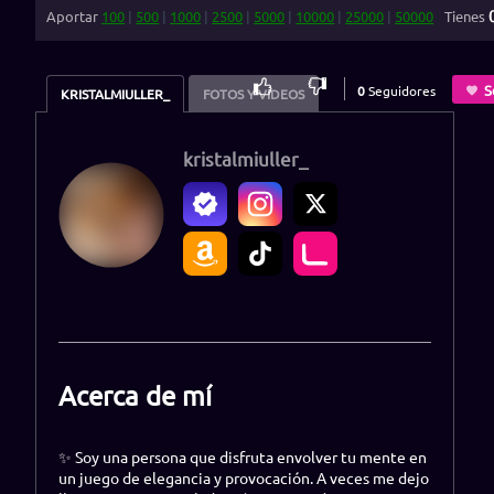
Aportar
100
|
500
|
1000
|
2500
|
5000
|
10000
|
25000
|
50000
Tienes
0
%
S
0
Seguidores
KRISTALMIULLER_
FOTOS Y VIDEOS
kristalmiuller_
Acerca de mí
✨ Soy una persona que disfruta envolver tu mente en
un juego de elegancia y provocación. A veces me dejo