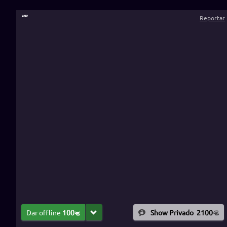
“
”
Reportar
Dar offline
100
Show Privado
2100