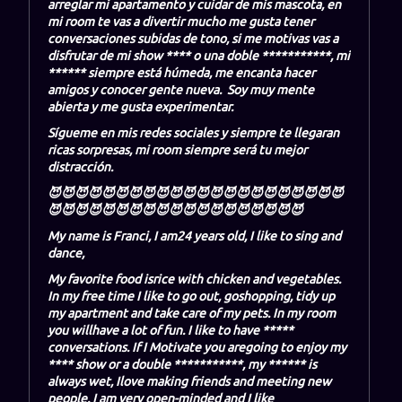
arreglar mi apartamento y cuidar de mis mascota, en
mi room te vas a divertir mucho me gusta tener
conversaciones subidas de tono, si me motivas vas a
disfrutar de mi show **** o una doble ***********, mi
****** siempre está húmeda, me encanta hacer
amigos y conocer gente nueva. Soy muy mente
abierta y me gusta experimentar.
Sígueme en mis redes sociales y siempre te llegaran
ricas sorpresas, mi room siempre será tu mejor
distracción.
😈😈😈😈😈😈😈😈😈😈😈😈😈😈😈😈😈😈😈😈😈😈
😈😈😈😈😈😈😈😈😈😈😈😈😈😈😈😈😈😈😈
My name is Franci, I am24 years old, I like to sing and
dance,
My favorite food isrice with chicken and vegetables.
In my free time I like to go out, goshopping, tidy up
my apartment and take care of my pets. In my room
you willhave a lot of fun. I like to have *****
conversations. If I Motivate you aregoing to enjoy my
**** show or a double ***********, my ****** is
always wet, Ilove making friends and meeting new
people. I am very open-minded and I like