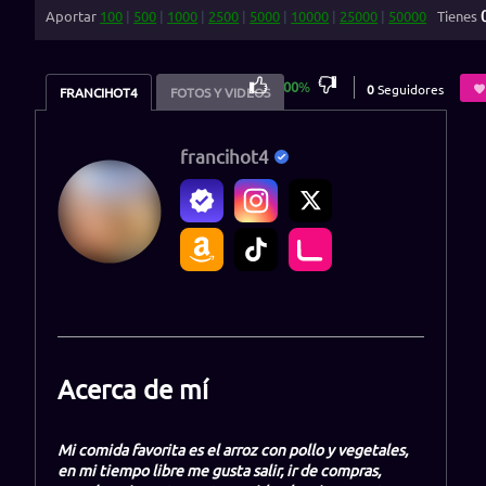
Aportar
100
|
500
|
1000
|
2500
|
5000
|
10000
|
25000
|
50000
Tienes
100
%
0
Seguidores
FRANCIHOT4
FOTOS Y VIDEOS
francihot4
Acerca de mí
Mi comida favorita es el arroz con pollo y vegetales,
en mi tiempo libre me gusta salir, ir de compras,