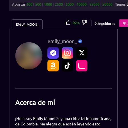
Aportar
100
|
500
|
1000
|
2500
|
5000
|
10000
|
25000
|
50000
Tienes
92
%
0
Seguidores
EMILY_MOON_
emily_moon_
Acerca de mí
¡Hola, soy Emily Moon! Soy una chica latinoamericana,
de Colombia. Me alegra que estén leyendo esto