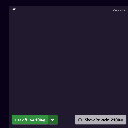
“
”
Reportar
Dar offline
100
Show Privado
2100