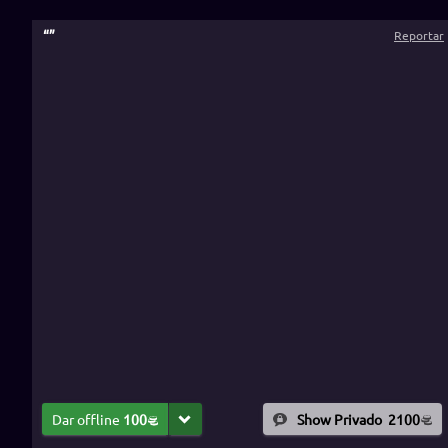
“
”
Reportar
Dar offline
100
Show Privado
2100