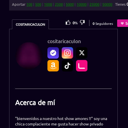
Aportar
100
|
500
|
1000
|
2500
|
5000
|
10000
|
25000
|
50000
Tienes
0
%
S
0
Seguidores
COSITARICACULON
cositaricaculon
Acerca de mí
"bienvenidos a nuestro hot show amores !!" soy una
chica complaciente me gusta hacer show privado