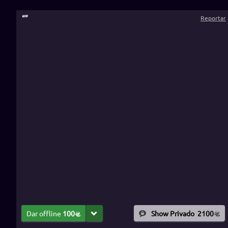
“
”
Reportar
Dar offline
100
Show Privado
2100