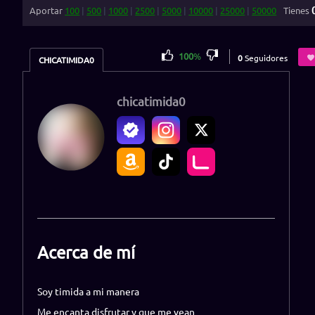
Aportar
100
|
500
|
1000
|
2500
|
5000
|
10000
|
25000
|
50000
Tienes
100
%
0
Seguidores
CHICATIMIDA0
chicatimida0
Acerca de mí
Soy timida a mi manera
Me encanta disfrutar y que me vean