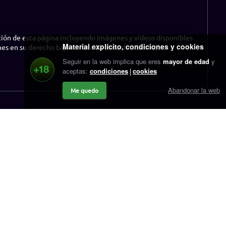
ación de esta página incluyendo imágenes y vídeos disponibles
Material explícito, condiciones y cookies
nes en su derecho bajo el Acta de Derechos de Autor.
Seguir en la web implica que eres
mayor de edad
y
aceptas:
condiciones
cookies
Abandonar la web
Me quedo
r.cash
Contacto