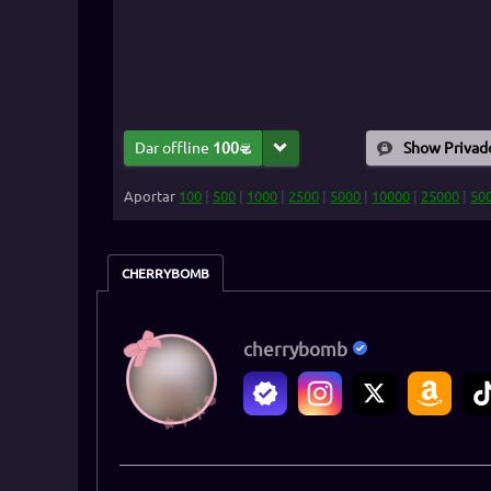
Dar offline
100
Show Privad
Aportar
100
|
500
|
1000
|
2500
|
5000
|
10000
|
25000
|
50
CHERRYBOMB
cherrybomb