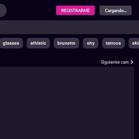
REGISTRARME
Cargando...
glasses
athletic
brunette
shy
tattoos
sk
Siguiente
cam