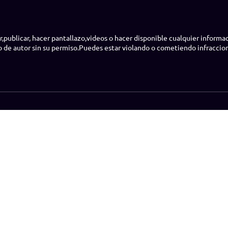
r,publicar, hacer pantallazo,videos o hacer disponible cualquier inform
o de autor sin su permiso.Puedes estar violando o cometiendo infraccio
rtete en modelo
Preguntas frecuentes
¿Cómo jugar?
Amateu