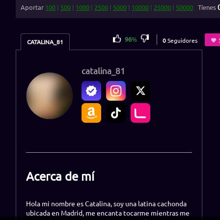
Aportar
100
|
500
|
1000
|
2500
|
5000
|
10000
|
25000
|
50000
Tienes
96
%
0
Seguidores
CATALINA_81
catalina_81
Acerca de mí
Hola mi nombre es Catalina, soy una latina cachonda
ubicada en Madrid, me encanta tocarme mientras me