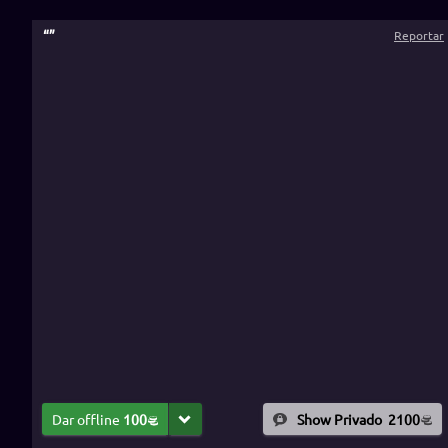
“
”
Reportar
Dar offline
100
Show Privado
2100