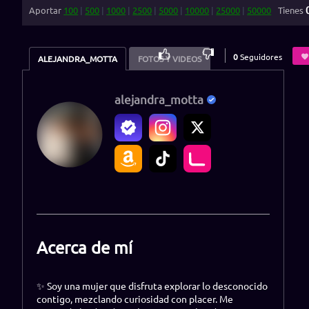
Aportar
100
|
500
|
1000
|
2500
|
5000
|
10000
|
25000
|
50000
Tienes
100
%
0
Seguidores
ALEJANDRA_MOTTA
FOTOS Y VIDEOS
alejandra_motta
Acerca de mí
✨ Soy una mujer que disfruta explorar lo desconocido
contigo, mezclando curiosidad con placer. Me