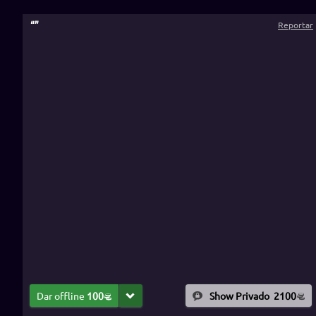
“
”
Reportar
Dar offline
100
Show Privado
2100