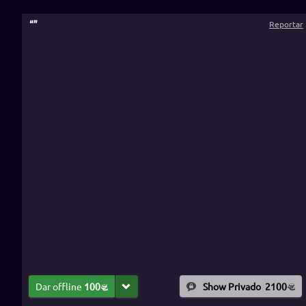
“
”
Reportar
Dar offline
100
Show Privado
2100