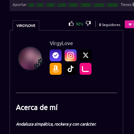
Aportar
100
|
500
|
1000
|
2500
|
5000
|
10000
|
25000
|
50000
Tienes
92
%
0
Seguidores
VIRGYLOVE
VirgyLove
Acerca de mí
Andaluza simpática, rockera y con carácter.