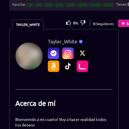
Aportar
100
|
500
|
1000
|
2500
|
5000
|
10000
|
25000
|
50000
Tienes
0
%
S
0
Seguidores
TAYLER_WHITE
Tayler_White
Acerca de mí
Bienvenido a mi cuarto! Voy a hacer realidad todos
tus deseos