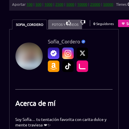
Aportar
100
|
500
|
1000
|
2500
|
5000
|
10000
|
25000
|
50000
Tienes
0
%
S
0
Seguidores
SOFIA_CORDERO
FOTOS Y VIDEOS
Sofia_Cordero
Acerca de mí
Soy Sofía… tu tentación favorita con carita dulce y
mente traviesa 💋✨