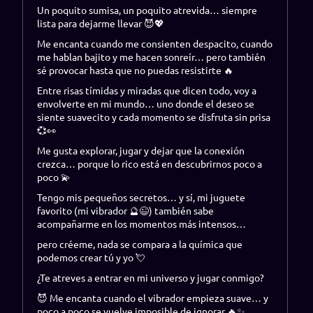
Un poquito sumisa, un poquito atrevida… siempre
lista para dejarme llevar 😈💖
Me encanta cuando me consienten despacito, cuando
me hablan bajito y me hacen sonreír… pero también
sé provocar hasta que no puedas resistirte 🔥
Entre risas tímidas y miradas que dicen todo, voy a
envolverte en mi mundo… uno donde el deseo se
siente suavecito y cada momento se disfruta sin prisa
💞👀
Me gusta explorar, jugar y dejar que la conexión
crezca… porque lo rico está en descubrirnos poco a
poco 💫
Tengo mis pequeños secretos… y sí, mi juguete
favorito (mi vibrador 🔮😉) también sabe
acompañarme en los momentos más intensos…
pero créeme, nada se compara a la química que
podemos crear tú y yo 💘
¿Te atreves a entrar en mi universo y jugar conmigo?
😈 Me encanta cuando el vibrador empieza suave… y
poco a poco se vuelve imposible de ignorar 🔥✨