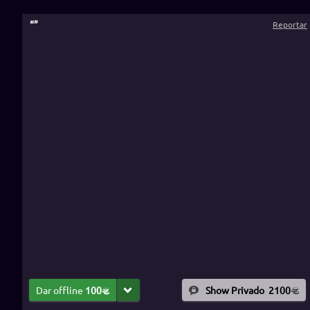
“
”
Reportar
Dar offline
100
Show Privado
2100