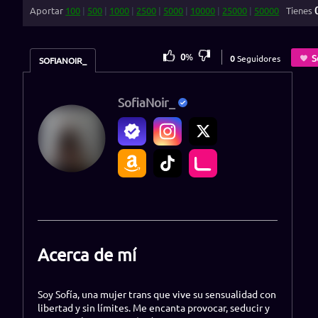
Aportar
100
|
500
|
1000
|
2500
|
5000
|
10000
|
25000
|
50000
Tienes
0
%
S
0
Seguidores
SOFIANOIR_
SofiaNoir_
Acerca de mí
Soy Sofía, una mujer trans que vive su sensualidad con
libertad y sin límites. Me encanta provocar, seducir y