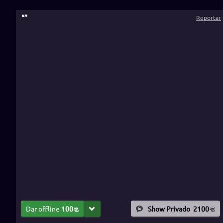
“
”
Reportar
Dar offline
100
Show Privado
2100