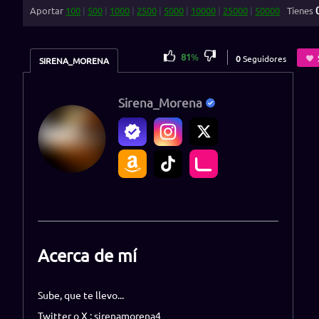
Aportar
100
|
500
|
1000
|
2500
|
5000
|
10000
|
25000
|
50000
Tienes
81
%
0
Seguidores
SIRENA_MORENA
Sirena_Morena
Acerca de mí
Sube, que te llevo...
Twitter o X : sirenamorena4