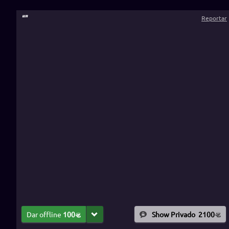
“
”
Reportar
Dar offline
100
Show Privado
2100