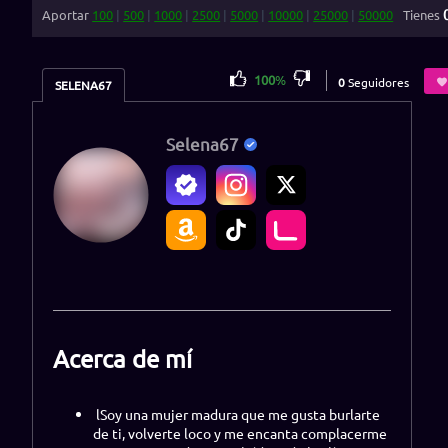
Aportar
100
|
500
|
1000
|
2500
|
5000
|
10000
|
25000
|
50000
Tienes
100
%
0
Seguidores
SELENA67
Selena67
Acerca de mí
lSoy una mujer madura que me gusta burlarte
de ti, volverte loco y me encanta complacerme