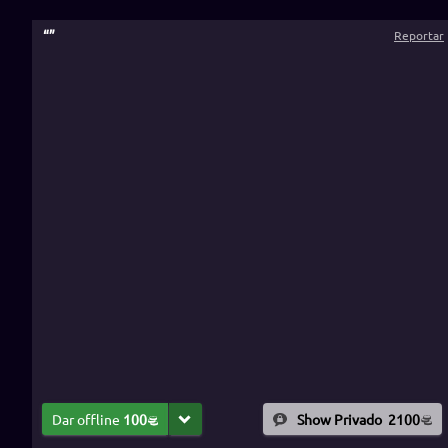
“
”
Reportar
Dar offline
100
Show Privado
2100