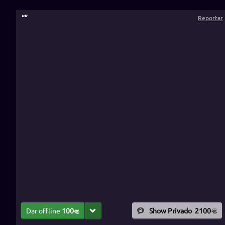
“
”
Reportar
Dar offline
100
Show Privado
2100