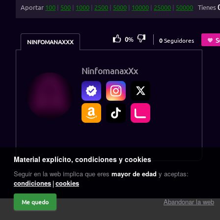
Aportar
100
|
500
|
1000
|
2500
|
5000
|
10000
|
25000
|
50000
Tienes
0
%
S
0
Seguidores
NINFOMANAXXX
NinfomanaxXx
Material explícito, condiciones y cookies
Seguir en la web implica que eres
mayor de edad
y aceptas:
condiciones
cookies
Abandonar la web
Me quedo