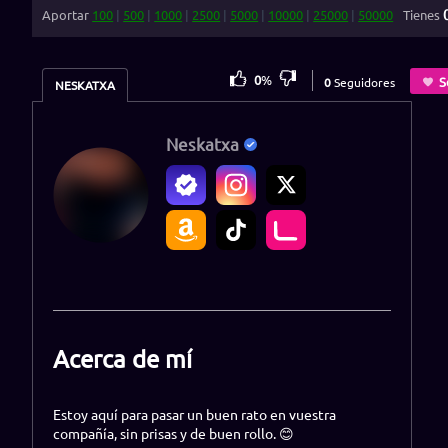
Aportar
100
|
500
|
1000
|
2500
|
5000
|
10000
|
25000
|
50000
Tienes
0
%
S
0
Seguidores
NESKATXA
Neskatxa
Acerca de mí
Estoy aquí para pasar un buen rato en vuestra
compañía, sin prisas y de buen rollo. 😊