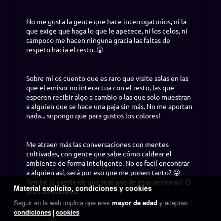
No me gusta la gente que hace interrogatorios, ni la
que exige que haga lo que le apetece, ni los celos, ni
tampoco me hacen ninguna gracia las faltas de
respeto hacia el resto. 😤
Sobre mí os cuento que es raro que visite salas en las
que el emisor no interactua con el resto, las que
esperen recibir algo a cambio o las que solo muestran
a alguien que se hace una paja sin más. No me aportan
nada... supongo que para gustos los colores!
Me atraen más las conversaciones con mentes
cultivadas, con gente que sabe cómo caldear el
ambiente de forma inteligente. No es facil encontrar
a alguien así, será por eso que me ponen tanto? 😜
Tendré la suerte de que seas una de esas personas? 😏
Material explícito, condiciones y cookies
Si es así háblame!
Seguir en la web implica que eres
mayor de edad
y aceptas:
condiciones
cookies