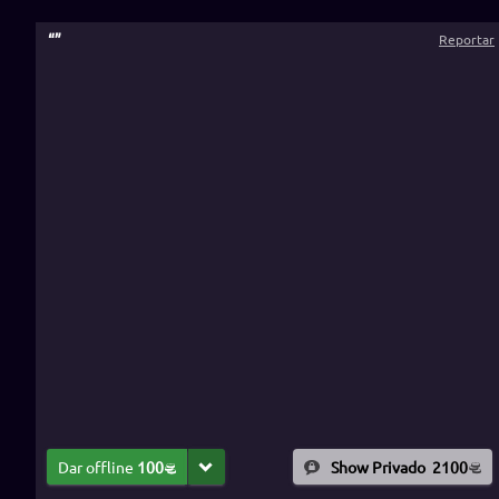
“
”
Reportar
Dar offline
100
Show Privado
2100