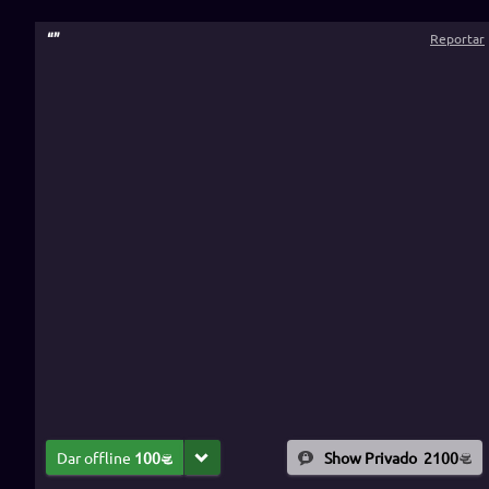
“
”
Reportar
Dar offline
100
Show Privado
2100