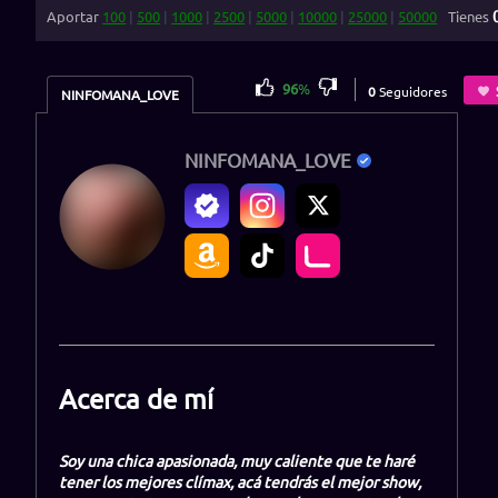
Aportar
100
|
500
|
1000
|
2500
|
5000
|
10000
|
25000
|
50000
Tienes
96
%
0
Seguidores
NINFOMANA_LOVE
NINFOMANA_LOVE
Acerca de mí
Soy una chica apasionada, muy caliente que te haré
tener los mejores clímax, acá tendrás el mejor show,