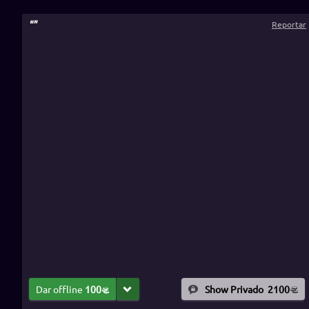
“
”
Reportar
Dar offline
100
Show Privado
2100