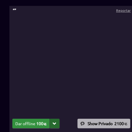
“
”
Reportar
Dar offline
100
Show Privado
2100