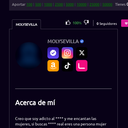
Aportar
100
|
500
|
1000
|
2500
|
5000
|
10000
|
25000
|
50000
Tienes
100
%
0
Seguidores
MOLYSEVILLA
MOLYSEVILLA
Acerca de mí
Creo que soy adicto al **** y me encantan las
mujeres, si buscas **** real eres una persona mujer