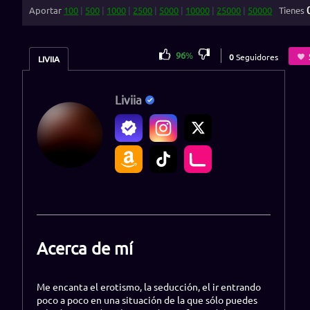
Aportar
100
|
500
|
1000
|
2500
|
5000
|
10000
|
25000
|
50000
Tienes
96
%
0
Seguidores
LIVIIA
Liviia
Acerca de mí
Me encanta el erotismo, la seducción, el ir entrando
poco a poco en una situación de la que sólo puedes