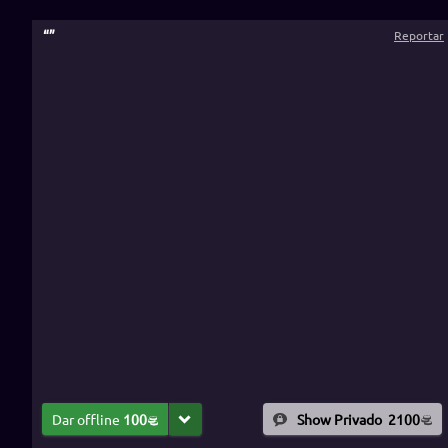
“
”
Reportar
Dar offline
100
Show Privado
2100