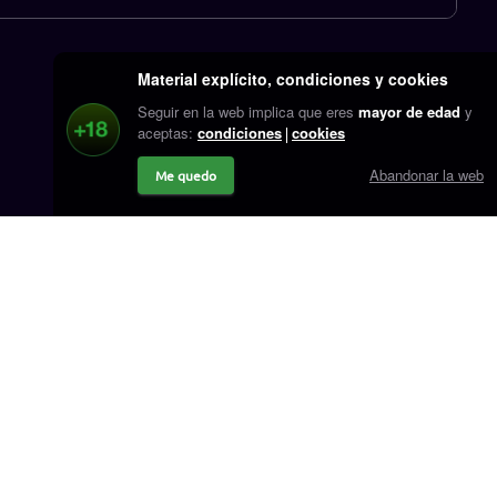
Material explícito, condiciones y cookies
Seguir en la web implica que eres
mayor de edad
y
aceptas:
condiciones
cookies
Abandonar la web
Me quedo
r.cash
Contacto