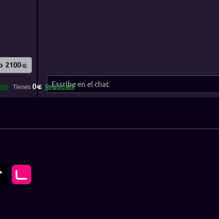
o
2100
0
000
Tienes
Regístrate