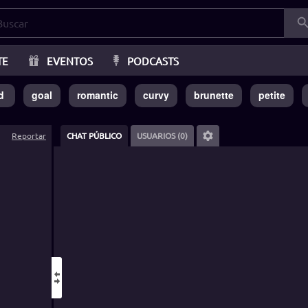
TE
EVENTOS
PODCASTS
d
goal
romantic
curvy
brunette
petite
Reportar
CHAT PÚBLICO
USUARIOS (0)