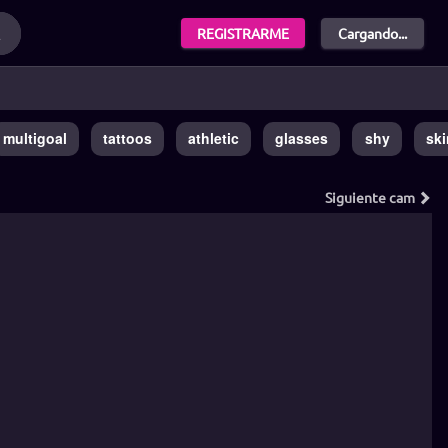
REGISTRARME
Cargando...
multigoal
tattoos
athletic
glasses
shy
sk
Siguiente
cam