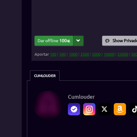
Dar offline
100
Show Privad
Aportar
100
|
500
|
1000
|
2500
|
5000
|
10000
|
25000
|
50
CUMLOUDER
Cumlouder