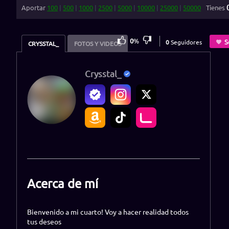
Aportar
100
|
500
|
1000
|
2500
|
5000
|
10000
|
25000
|
50000
Tienes
0
%
S
0
Seguidores
CRYSSTAL_
FOTOS Y VIDEOS
Crysstal_
Acerca de mí
Bienvenido a mi cuarto! Voy a hacer realidad todos
tus deseos