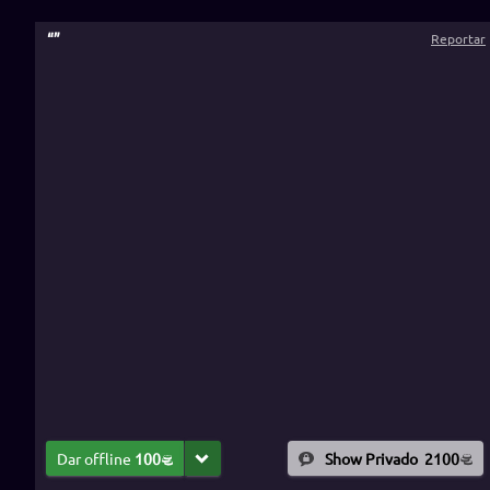
“
”
Reportar
Dar offline
100
Show Privado
2100