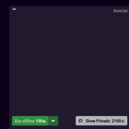
“
”
Reportar
Dar offline
100
Show Privado
2100