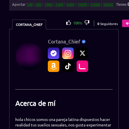
Aportar
100
|
500
|
1000
|
2500
|
5000
|
10000
|
25000
|
50000
Tienes
100
%
0
Seguidores
CORTANA_CHIEF
Cortana_Chief
Acerca de mí
hola chicos somos una pareja latina dispuestos hacer
realidad tus sueños sexuales, nos gusta experimentar