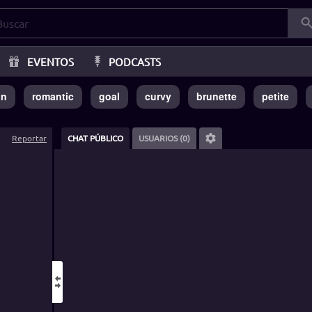
EVENTOS
PODCASTS
in
romantic
goal
curvy
brunette
petite
Reportar
CHAT PÚBLICO
USUARIOS (0)