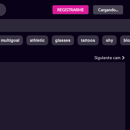
REGISTRARME
Cargando...
multigoal
athletic
glasses
tattoos
shy
bl
Siguiente
cam