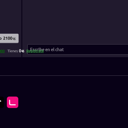
o
2100
0
000
Tienes
Regístrate