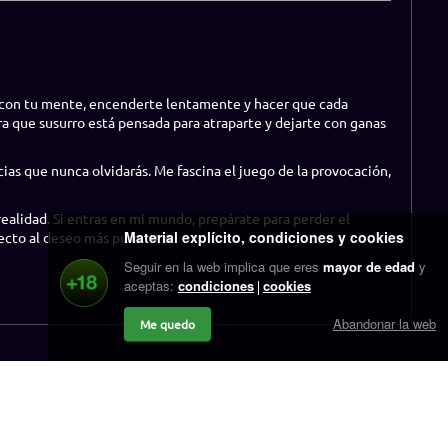
r con tu mente, encenderte lentamente y hacer que cada
a que susurro está pensada para atraparte y dejarte con ganas
ias que nunca olvidarás. Me fascina el juego de la provocación,
ealidad. Si entras en mi mundo, prepárate para perder el
Material explícito, condiciones y cookies
recto al deseo más puro. 💋🔥
Seguir en la web implica que eres
mayor de edad
y
aceptas:
condiciones
cookies
Abandonar la web
Me quedo