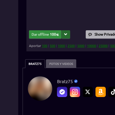
Dar offline
100
Show Privad
Aportar
100
|
500
|
1000
|
2500
|
5000
|
10000
|
25000
|
50
BRATZ75
FOTOS Y VIDEOS
Bratz75