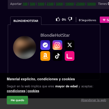
Aportar
100
|
500
|
1000
|
2500
|
5000
|
10000
|
25000
|
50000
Tienes
0
%
S
0
Seguidores
BLONDIEHOTSTAR
BlondieHotStar
Material explícito, condiciones y cookies
Seguir en la web implica que eres
mayor de edad
y aceptas:
condiciones
cookies
Abandonar la web
Me quedo