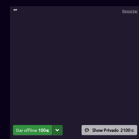
“
”
Reportar
Dar offline
100
Show Privado
2100