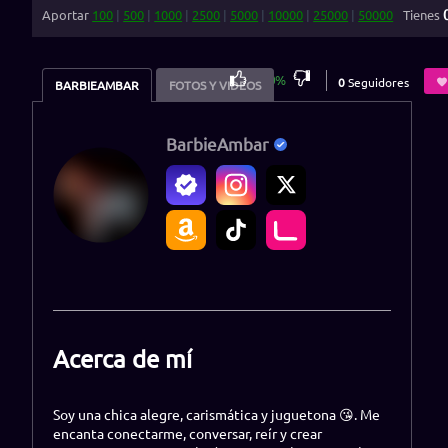
Aportar
100
|
500
|
1000
|
2500
|
5000
|
10000
|
25000
|
50000
Tienes
100
%
0
Seguidores
BARBIEAMBAR
FOTOS Y VIDEOS
BarbieAmbar
Acerca de mí
Soy una chica alegre, carismática y juguetona 😘. Me
encanta conectarme, conversar, reír y crear