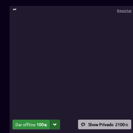
“
”
Reportar
Dar offline
100
Show Privado
2100