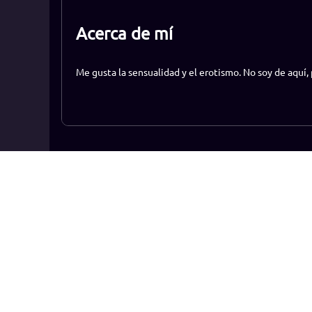
Acerca de mí
Me gusta la sensualidad y el erotismo. No soy de aquí,
Ranking
Convié