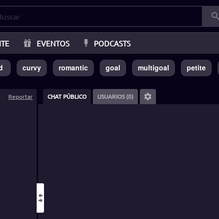
ITE
EVENTOS
PODCASTS
d
curvy
romantic
goal
multigoal
petite
Reportar
CHAT PÚBLICO
USUARIOS (0)