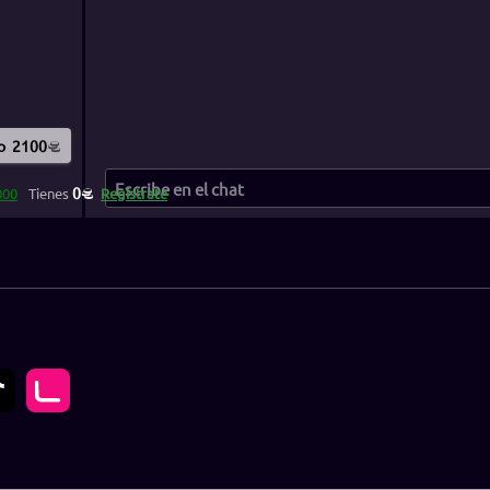
o
2100
0
000
Tienes
Regístrate