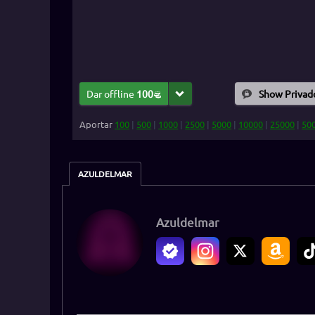
Dar offline
100
Show Privad
Aportar
100
|
500
|
1000
|
2500
|
5000
|
10000
|
25000
|
50
AZULDELMAR
Azuldelmar