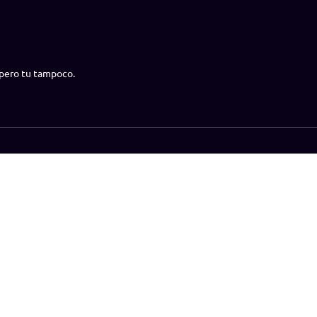
 pero tu tampoco.
rtete en modelo
Preguntas frecuentes
¿Cómo jugar?
Amateu