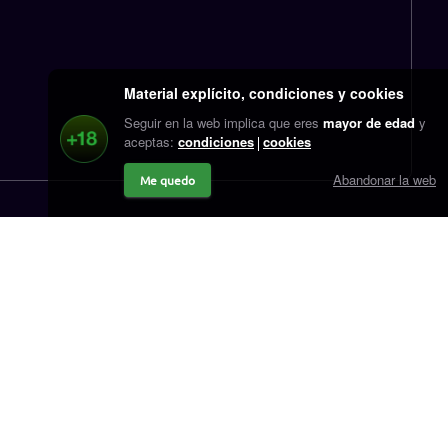
Material explícito, condiciones y cookies
Seguir en la web implica que eres
mayor de edad
y
aceptas:
condiciones
cookies
Abandonar la web
Me quedo
r.cash
Contacto