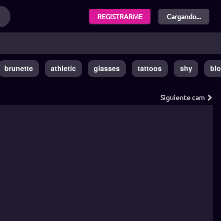
REGISTRARME
Cargando...
brunette
athletic
glasses
tattoos
shy
bl
Siguiente
cam