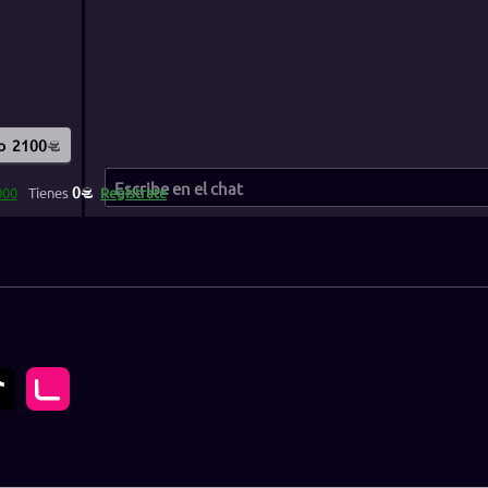
o
2100
0
000
Tienes
Regístrate