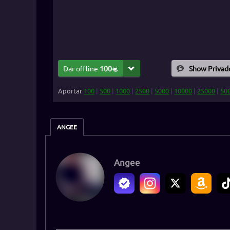
Dar offline
100
Show Privad
Aportar
100
|
500
|
1000
|
2500
|
5000
|
10000
|
25000
|
50
ANGEE
Angee