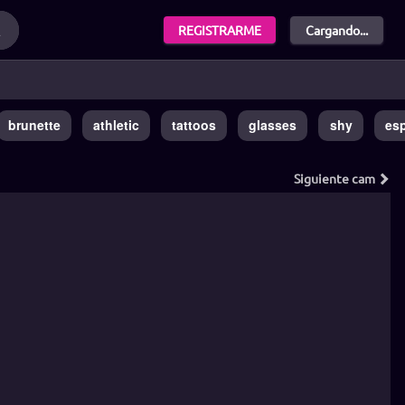
REGISTRARME
Cargando...
brunette
athletic
tattoos
glasses
shy
es
Siguiente
cam