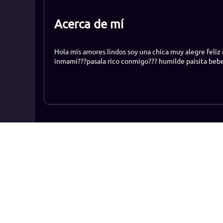
Acerca de mí
Hola mis amores lindos soy una chica muy alegre feliz
inmami???pasala rico conmigo??? humilde paisita bebe .
Ranking
Convié