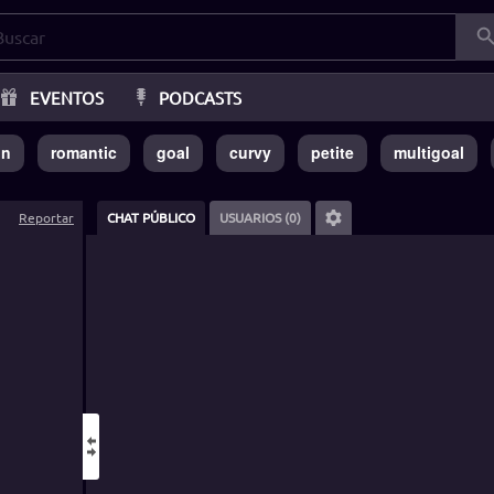
EVENTOS
PODCASTS
in
romantic
goal
curvy
petite
multigoal
Reportar
CHAT PÚBLICO
USUARIOS (0)