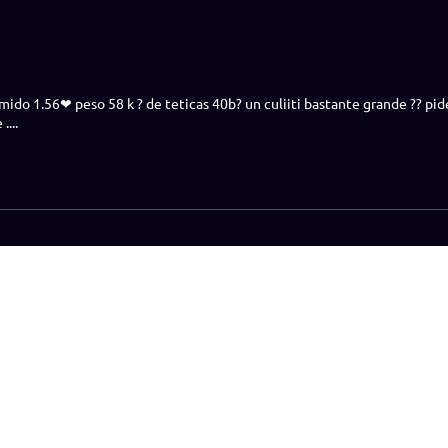
 mido 1.56❤ peso 58 k ? de teticas 40b? un culiiti bastante grande ?? p
...
rtete en modelo
Preguntas frecuentes
¿Cómo jugar?
Amateu