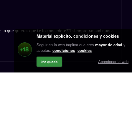
ide lo que quieras que te lo concedere??? siempre ♣mami nunca
Material explícito, condiciones y cookies
Seguir en la web implica que eres
mayor de edad
y
aceptas:
condiciones
cookies
Abandonar la web
Me quedo
r.cash
Contacto