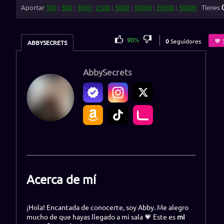
Aportar
100
|
500
|
1000
|
2500
|
5000
|
10000
|
25000
|
50000
Tienes
90
%
0
Seguidores
ABBYSECRETS
AbbySecrets
Acerca de mí
¡Hola! Encantada de conocerte, soy Abby. Me alegro
mucho de que hayas llegado a mi sala 💗 Este es
mi