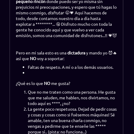
pequeño rincón
donde puedo ser yo misma sin
prejuicios ni preocupaciones, y espero que tú hagas lo
mismo conmigo,
disfrutar
🤭💗 Aquí hacemos de
todo, desde contarnos nuestro día a día hasta
explotar a ********... 🤤 Disfruto mucho con toda la
gente he conocido aquí y que vuelvo a ver cada
emisión, somos una comunidad de disfrutones...!! 💗😈
Pero en mi sala esto es una
dictadura
y mando yo 😈🔥
así que
NO
voy a soportar:
Faltas de respeto. A mí o a los demás usuarios.
¿Qué es lo que
NO
me gusta?
Que no me traten como una persona. Me gusta
que me saluden, me hablen, nos divirtamos, no
todo aquí es ****, ¿no?
La gente poco respetuosa. Dejad de pedir cosas
y cosas y cosas como si fuésemos máquinas! Sé
amable, ten una buena charla conmigo, no
vengas a pedirme que te enseñe las *****
porque sí.. (pista: no funciona...)