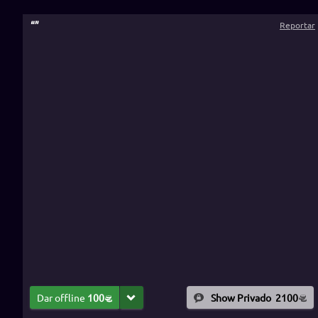
“
”
Reportar
Dar offline
100
Show Privado
2100